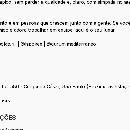
r rápido, sem perder a qualidade e, claro, com simpatia no a
ito e em pessoas que crescem junto com a gente. Se você
co e adora trabalhar em equipe, aqui é o seu lugar.
olga.ri_ | @hipokee | @durum.mediterraneo
bo, 586 - Cerqueira César, São Paulo (Próximo às Estaçõe
tivas
IÇÕES