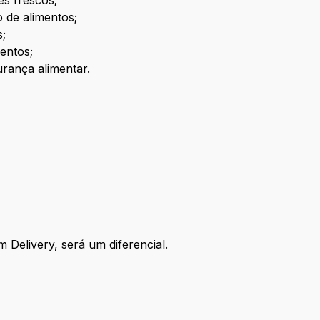
es frescos;
 de alimentos;
s;
entos;
urança alimentar.
 Delivery, será um diferencial.