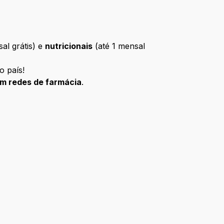
al grátis) e
nutricionais
(até 1 mensal
o país!
m redes de farmácia
.