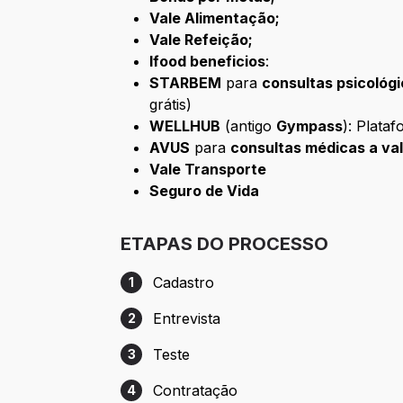
Vale Alimentação;
Vale Refeição;
Ifood beneficios
:
STARBEM
para
consultas psicológ
grátis)
WELLHUB
(antigo
Gympass
): Plata
AVUS
para
consultas médicas a va
Vale Transporte
Seguro de Vida
ETAPAS DO PROCESSO
Cadastro
1
Etapa 1: Cadastro
Entrevista
2
Etapa 2: Entrevista
Teste
3
Etapa 3: Teste
Contratação
4
Etapa 4: Contratação